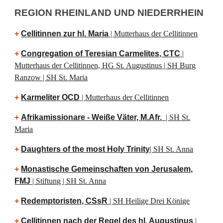
REGION RHEINLAND UND NIEDERRHEIN
+
Cellitinnen zur hl. Maria
| Mutterhaus der Cellitinnen
+
Congregation of Teresian Carmelites, CTC
|
Mutterhaus der Cellitinnen, HG St. Augustinus
|
SH Burg
Ranzow | SH St. Maria
+
Karmeliter OCD
|
Mutterhaus der Cellitinnen
+
Afrikamissionare - Weiße Väter, M.Afr.
| SH St.
Maria
+
Daughters of the most Holy Trinity
| SH St.
Anna
+
Monastische Gemeinschaften von Jerusalem,
FMJ
| Stiftung | SH S
t. Anna
+
Redemptoristen, CSsR
| SH Heilige Drei Könige
+
Cellitinnen nach der Regel des hl. Augustinus
|