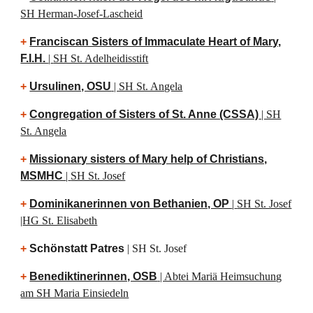
SH Herman-Josef-Lascheid
+
Franciscan Sisters of Immaculate Heart of Mary,
F.I.H.
|
SH St. Adelheidisstift
+
Ursulinen, OSU
| SH St. Angela
+
Congregation of Sisters of St. Anne (CSSA)
| SH
St. Angela
+
Missionary sisters of Mary help of Christians,
MSMHC
|
SH St. Josef
+
Dominikanerinnen von Bethanien, OP
|
SH St. Josef
|
HG St. Elisabeth
+
Schönstatt Patres
|
SH St. Josef
+
Benediktinerinnen, OSB
| Abtei Mariä Heimsuchung
am SH Maria Einsiedeln